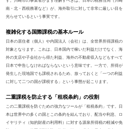
す。川崎市の事業者がまず理解すべきは、日本の税務当局（川崎
南・北・西税務署など）が、海外取引に対して非常に厳しい目を
光らせているという事実です。
複雑化する国際課税の基本ルール
日本の居住者（個人）や内国法人（会社）は、全世界所得課税の
対象となります。これは、日本国内で稼いだ利益だけでなく、海
外の支店や子会社から得た利益、海外の不動産収入などもすべて
日本で申告しなければならないという意味です。一方で、所得が
発生した現地国でも課税されるため、放っておくと「一つの利益
に対して二つの国が課税する」という事態が起こります。
二重課税を防止する「租税条約」の役割
この二重課税を防ぐための強力なツールが「租税条約」です。日
本は世界中の多くの国とこの条約を結んでおり、配当や利息、ロ
イヤリティ（知的財産の利用料）に対する源泉所得税の軽減や免