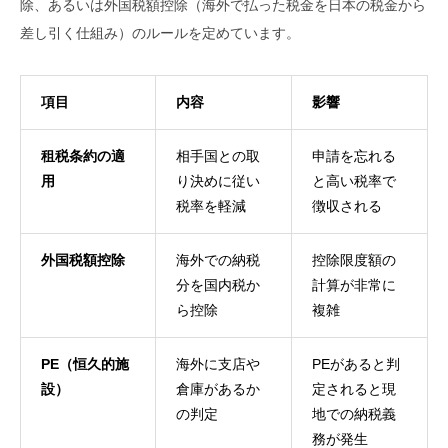
除、あるいは外国税額控除（海外で払った税金を日本の税金から
差し引く仕組み）のルールを定めています。
項目
内容
影響
租税条約の適
相手国との取
申請を忘れる
用
り決めに従い
と高い税率で
税率を軽減
徴収される
外国税額控除
海外での納税
控除限度額の
分を国内税か
計算が非常に
ら控除
複雑
PE（恒久的施
海外に支店や
PEがあると判
設）
倉庫があるか
定されると現
の判定
地での納税義
務が発生