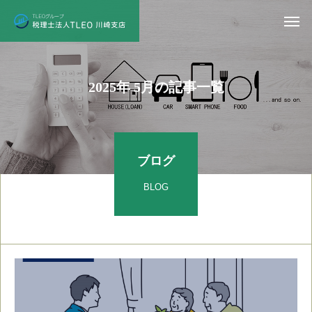
2
0
2
5
年
5
月
の
記
事
一
覧
ブログ
BLOG