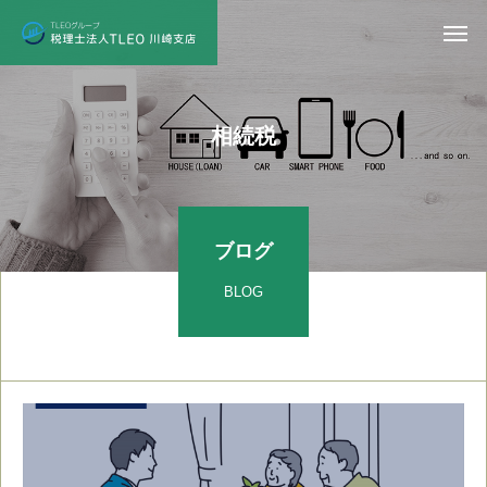
相
続
税
ブログ
BLOG