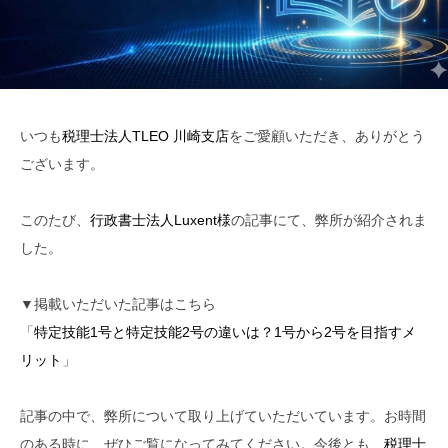
いつも
税理士法人TLEO 川崎支店
をご愛顧いただき、ありがとう
ございます。
このたび、
行政書士法人Luxent様
の記事にて、弊所が紹介されま
した。
▼掲載いただいた記事はこちら
「
特定技能1号と特定技能2号の違いは？1号から2号を目指すメ
リット
」
記事の中で、弊所について取り上げていただいています。お時間
のある時に、ぜひご覧になってみてください。今後とも、
税理士