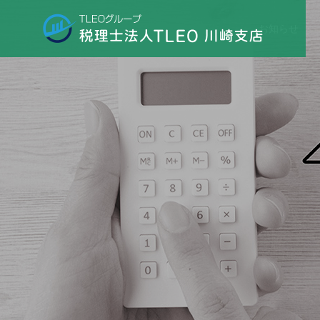
お知らせ
税理士業務
当事務所の特徴
Company Culture
P
お問い合わせ
Aは税理士に相
【川崎市】税理士に決算のみ
Contact
・費用相場・
依頼できる？費用相場・顧問
方を解説
契約との違いを解説