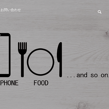
お問い合わせ
税理士業務
税理
ド税理
歯科に強い税理士の選び方と
会計
人TLEO
は？川崎市の歯科医院が依頼
違い
だきま
するメリットを解説【2026年
けに税
版】
版】