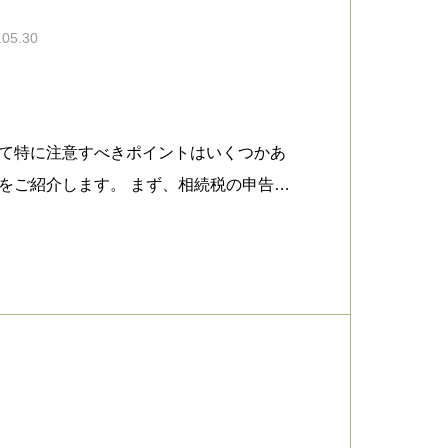
.05.30
て特に注意すべきポイントはいくつかあ
をご紹介します。 まず、相続税の申告期
相続が発生したことを知った日から10ヶ
完了させなければなりません。期限を過
や延滞税が課される可能性があるため、