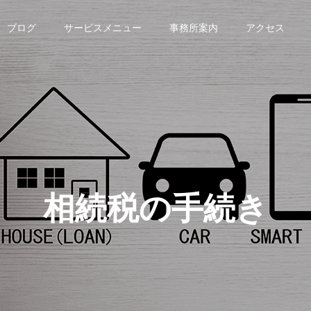
ブログ
サービスメニュー
事務所案内
アクセス
その他
その他
プライバシーポリシー
アクセス
rivacy policy
Access
相
続
税
の
手
続
き
【お知らせ】河鍋公認会計
【お知らせ】「クラウ
士・税理士事務所様にて税理
士ナビ」にて税理士法
士法人TLEO 川崎支店をご紹
川崎支店をご紹介いた
介いただきました
した